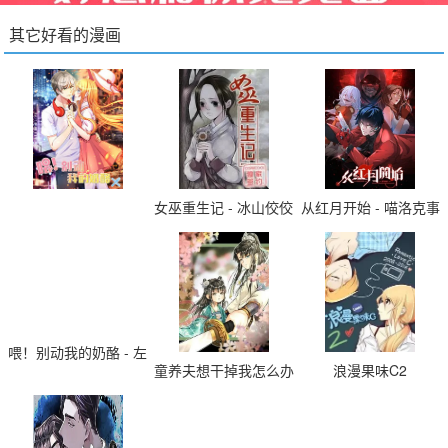
其它好看的漫画
女巫重生记 - 冰山佼佼
从红月开始 - 喵洛克事
- 故事漫画漫画封面
务所,喵洛克全能小助手
- 战斗 末日 国漫 热门
漫画封面
喂！别动我的奶酪 - 左
童养夫想干掉我怎么办
浪漫果味C2
岸卡漫 - 恋爱生活漫画
- 山川挽喃 - 古风 穿越
封面
漫画封面