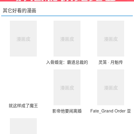
其它好看的漫画
入骨婚宠：霸道总裁的
灵笼 · 月魁传
错嫁小甜心
就这样成了魔王
影帝他要闹离婚
Fate_Grand Order 亚
种特异点Ⅲ 尸山血河舞
台 下总国 英灵剑豪七
番决胜