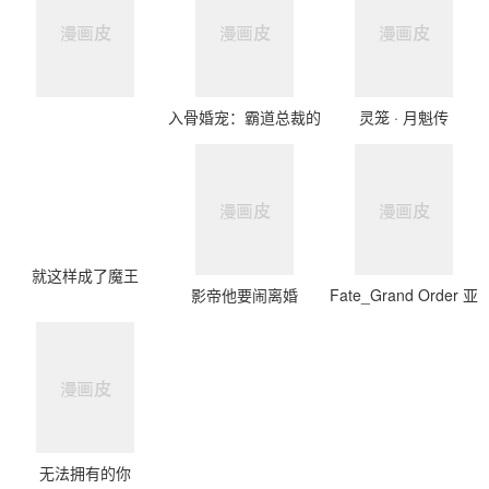
入骨婚宠：霸道总裁的
灵笼 · 月魁传
错嫁小甜心
就这样成了魔王
影帝他要闹离婚
Fate_Grand Order 亚
种特异点Ⅲ 尸山血河舞
台 下总国 英灵剑豪七
番决胜
无法拥有的你