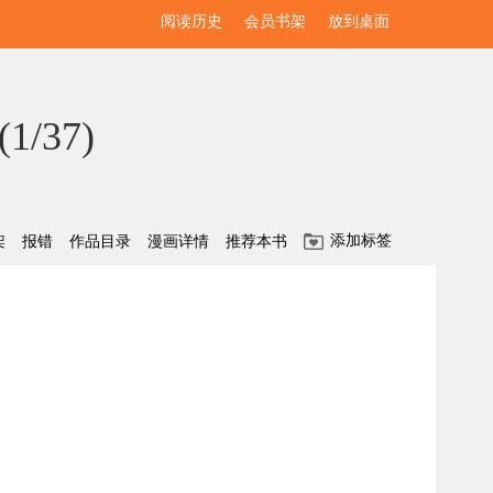
阅读历史
会员书架
放到桌面
(
1/37
)
添加标签
架
报错
作品目录
漫画详情
推荐本书