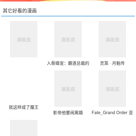
其它好看的漫画
入骨婚宠：霸道总裁的
灵笼 · 月魁传
错嫁小甜心
就这样成了魔王
影帝他要闹离婚
Fate_Grand Order 亚
种特异点Ⅲ 尸山血河舞
台 下总国 英灵剑豪七
番决胜