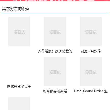
其它好看的漫画
入骨婚宠：霸道总裁的
灵笼 · 月魁传
错嫁小甜心
就这样成了魔王
影帝他要闹离婚
Fate_Grand Order 亚
种特异点Ⅲ 尸山血河舞
台 下总国 英灵剑豪七
番决胜