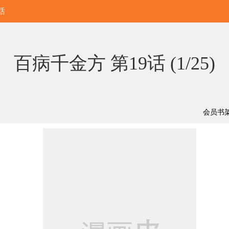
话
百病千金方 第19话 (
1/25
)
会员书