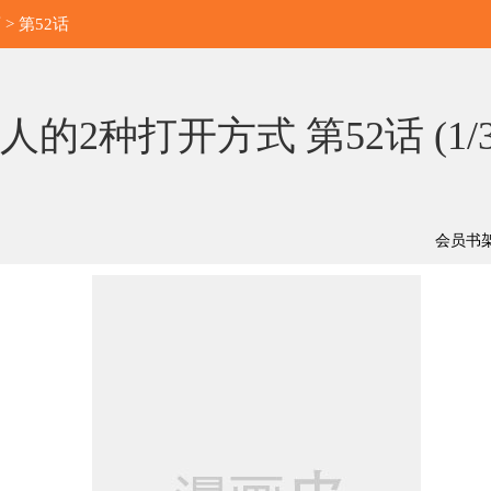
画
> 第52话
人的2种打开方式 第52话 (
1/
会员书