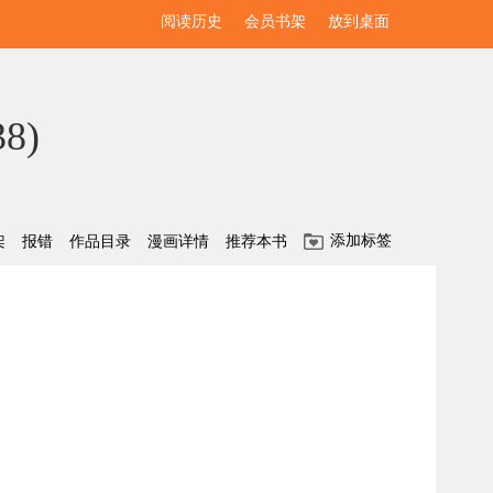
阅读历史
会员书架
放到桌面
38
)
添加标签
架
报错
作品目录
漫画详情
推荐本书