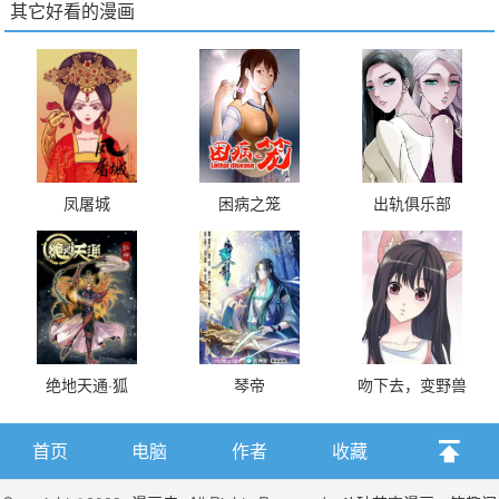
其它好看的漫画
凤屠城
困病之笼
出轨俱乐部
绝地天通·狐
琴帝
吻下去，变野兽
首页
电脑
作者
收藏