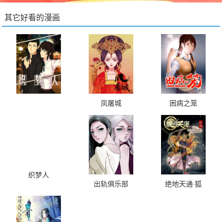
其它好看的漫画
凤屠城
困病之笼
织梦人
出轨俱乐部
绝地天通·狐