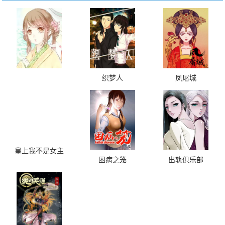
织梦人
凤屠城
皇上我不是女主
困病之笼
出轨俱乐部