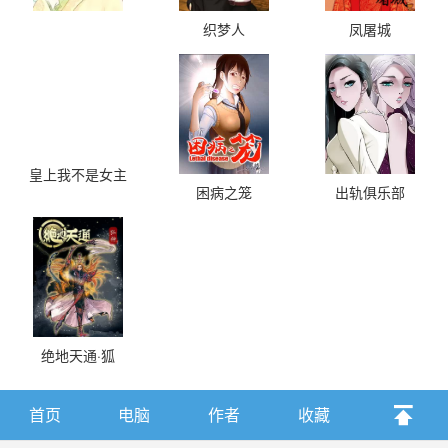
织梦人
凤屠城
皇上我不是女主
困病之笼
出轨俱乐部
绝地天通·狐
首页
电脑
作者
收藏