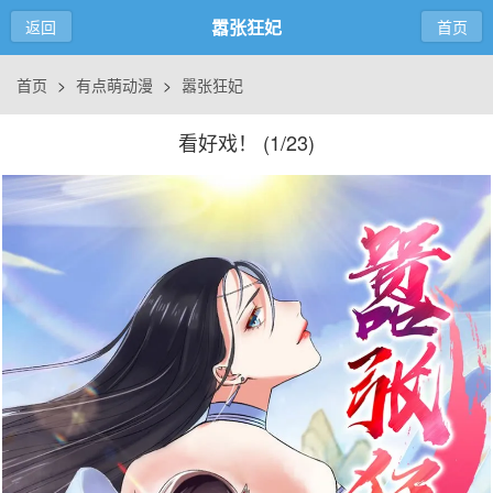
嚣张狂妃
返回
首页
首页
>
有点萌动漫
>
嚣张狂妃
看好戏！ (
1/23
)