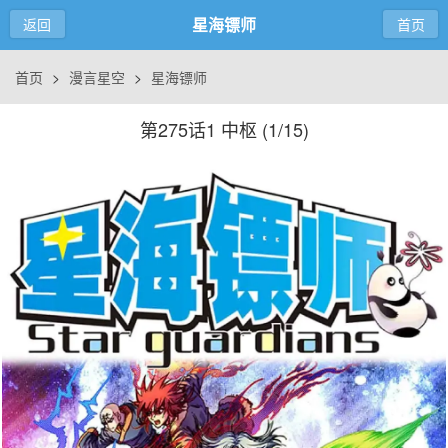
星海镖师
返回
首页
首页
>
漫言星空
>
星海镖师
第275话1 中枢 (
1/15
)