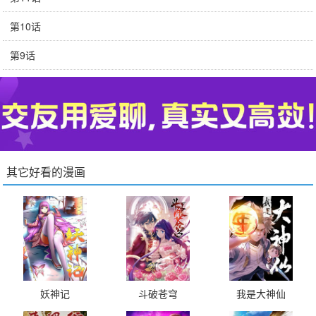
第10话
第9话
其它好看的漫画
妖神记
斗破苍穹
我是大神仙