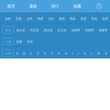
首页
漫画
排行
收藏
全部
恋爱
古风
穿越
玄幻
游戏
精品
后宫
热血
武侠
默认
总点击
月点击
周点击
日点击
总推荐
月推荐
周推荐
全部
连载
完本
全部
A
B
C
D
E
F
G
H
I
J
K
L
M
N