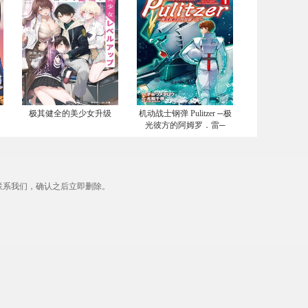
极其健全的美少女升级
机动战士钢弹 Pulitzer ─极
光彼方的阿姆罗．雷─
联系我们，确认之后立即删除。