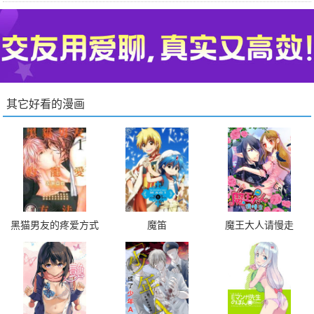
其它好看的漫画
黑猫男友的疼爱方式
魔笛
魔王大人请慢走