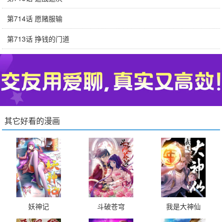
第714话 愿赌服输
第713话 挣钱的门道
其它好看的漫画
妖神记
斗破苍穹
我是大神仙