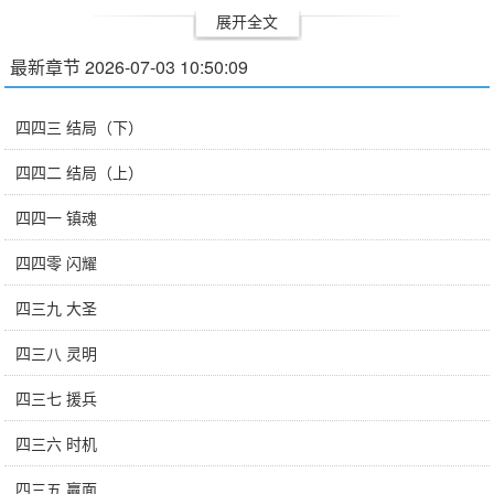
http://weibo.com/u/5195985855 镇...
展开全文
最新章节 2026-07-03 10:50:09
四四三 结局（下）
四四二 结局（上）
四四一 镇魂
四四零 闪耀
四三九 大圣
四三八 灵明
四三七 援兵
四三六 时机
四三五 赢面