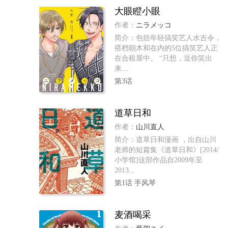
大眼瞪小眼
作者：
ニラメッコ
简介：包括年轻搞笑艺人水吉令，
搭档朝木和在内的5位搞笑艺人正
在合租屋中。 “只想，逗你笑出
来...
第3话
道草日和
作者：
山川直人
简介：道草日和漫画 ，出自山川
老师的短篇集《道草日和》[2014/
小学馆]这部作品自2009年至
2013...
第1话 手风琴
麦酒喝采