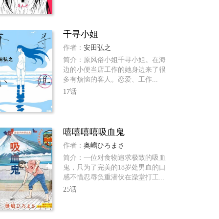
千寻小姐
作者：
安田弘之
简介：原风俗小姐千寻小姐。在海
边的小便当店工作的她身边来了很
多有烦恼的客人。恋爱、工作...
17话
嘻嘻嘻嘻吸血鬼
作者：
奥嶋ひろまさ
简介：一位对食物追求极致的吸血
鬼，只为了完美的18岁处男血的口
感不惜忍辱负重潜伏在澡堂打工...
25话