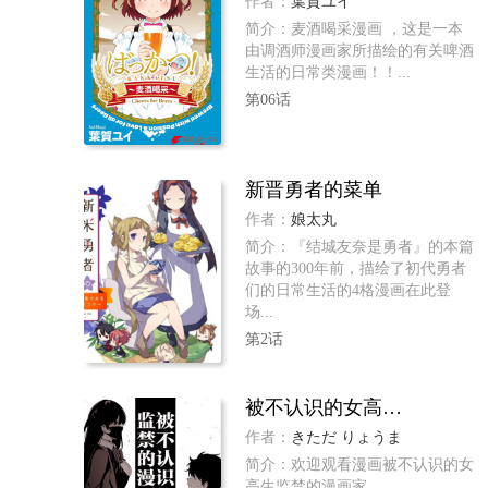
作者：
葉賀ユイ
简介：麦酒喝采漫画 ，这是一本
由调酒师漫画家所描绘的有关啤酒
生活的日常类漫画！！...
第06话
新晋勇者的菜单
作者：
娘太丸
简介：『结城友奈是勇者』的本篇
故事的300年前，描绘了初代勇者
们的日常生活的4格漫画在此登
场...
第2话
被不认识的女高生监禁的漫画家
作者：
きただ りょうま
简介：欢迎观看漫画被不认识的女
高生监禁的漫画家...