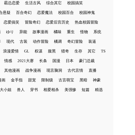
霸总恋爱
生活古风
综合其它
校园搞笑
合悬疑
百合奇幻
恋爱魔法
校园百合
校园神鬼
恋爱搞笑
冒险奇幻
恋爱后宫历史
热血校园冒险
画
ゆり
异能
故事漫画
橘味
重生
怪物
系统
年
现代
古装
动作冒险
橘调
奇幻冒险
装逼
浪漫爱情
GL
权谋
腹黑
猎奇
生存
其它
TS
情感
2021大赛
长条
国漫
日本
豪门总裁
其他漫画
战争漫画
现言脑洞
古代言情
直播
它漫画
金手指
甜宠
限制级
古言萌宝
黑暗
神豪
大小姐
兽人
穿书
相爱相杀
美强惨
短篇
精选