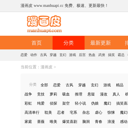
漫画皮 www.manhuapi.cc 免费、极速、更新最快！
首页
分类
最新更新
恋爱
动作
古风
穿越
玄幻
游戏
后宫
热血
武侠
搞笑
霸总
当前位置：
漫画皮
>
分类
全部
恋爱
古风
穿越
玄幻
游戏
精品
战争
竞技
萝莉
吸血
推理
悬疑
漫改
真人
彩虹
纯爱
侦探
架空
轻小说
伪娘
魔幻
搞笑喜
高清单行
耽美
忍者
宅系
杂志
虐心
惊悚
魔幻
家庭
蔷薇
唯美
爆笑喜剧
脑洞
青春
浪漫
感动