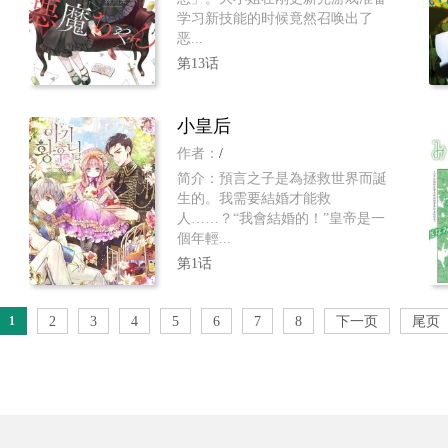
学习新技能的时候竟然召唤出了
恶...
第13话
小皇后
作者：
/
简介：預言之子是為拯救世界而誕
生的。我需要結婚才能救
人……？“我會結婚的！”皇帝是一
個年輕...
第1话
1
2
3
4
5
6
7
8
下一页
尾页