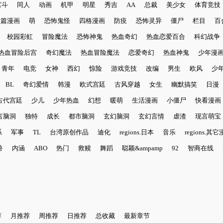
宫斗
同人
动画
机甲
明星
秀吉
AA
总裁
美少女
体育竞技
短篇漫画
萌
恐怖鬼怪
四格漫画
防疫
恐怖灵异
僵尸
栏目
百
校园彩虹
冒险魔法
恐怖神鬼
热血奇幻
热血恋爱百合
科幻战争
热血冒险后宫
奇幻魔法
热血冒险魔法
恋爱奇幻
热血神鬼
少年漫
青年
电竞
女神
西幻
惊险
游戏竞技
改编
男生
欧风
少
BL
奇幻爱情
韩漫
欧式宫廷
古风穿越
女生
幽默搞笑
日漫
古代宫廷
少儿
少年热血
幻想
暖萌
生活漫画
小僵尸
快看漫画
言脑洞
独特
成长
都市脑洞
玄幻脑洞
玄幻言情
虐渣
现言萌宝
系
军事
TL
台湾原创作品
迪化
regions.日本
音乐
regions.其
兽
内涵
ABO
热门
救赎
舞蹈
聪颖&ampamp
92
智商在线
荐
月推荐
周推荐
日推荐
总收藏
最新章节