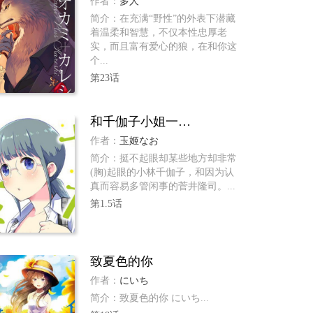
作者：
多人
简介：在充满“野性”的外表下潜藏
着温柔和智慧，不仅本性忠厚老
实，而且富有爱心的狼，在和你这
个...
第23话
和千伽子小姐一起！
作者：
玉姬なお
简介：挺不起眼却某些地方却非常
(胸)起眼的小林千伽子，和因为认
真而容易多管闲事的菅井隆司。...
第1.5话
致夏色的你
作者：
にいち
简介：致夏色的你 にいち...