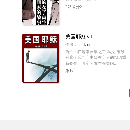
P站差分2
美国耶稣V1
作者：
mark millar
简介：在这本合集之中,马克·米勒
对这个我们心中皆有之人的起源重
新创作、假定它发生在美国...
第1话