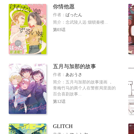
你情他愿
作者：
ばったん
简介：念武陵人远 烟锁秦楼...
第03话
五月与加那的故事
作者：
あおうさ
简介：五月与加那的故事漫画 ，
青梅竹马的两个人在警察局里面的
百合喜剧故事...
第12话
GLITCH