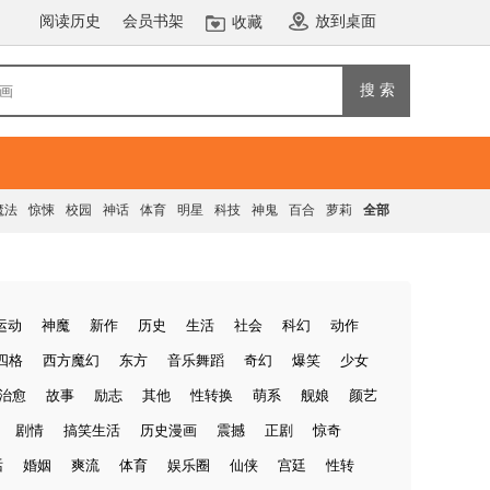
阅读历史
会员书架
放到桌面
收藏
搜 索
魔法
惊悚
校园
神话
体育
明星
科技
神鬼
百合
萝莉
全部
运动
神魔
新作
历史
生活
社会
科幻
动作
四格
西方魔幻
东方
音乐舞蹈
奇幻
爆笑
少女
治愈
故事
励志
其他
性转换
萌系
舰娘
颜艺
剧情
搞笑生活
历史漫画
震撼
正剧
惊奇
话
婚姻
爽流
体育
娱乐圈
仙侠
宫廷
性转