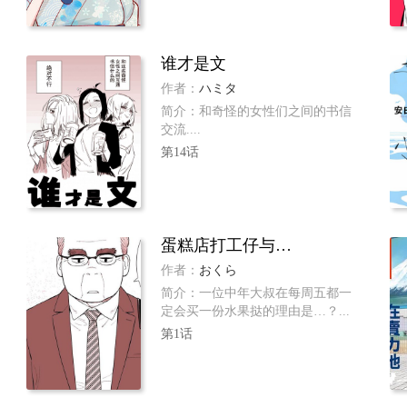
谁才是文
作者：
ハミタ
简介：和奇怪的女性们之间的书信
交流....
第14话
蛋糕店打工仔与中年男客人的萍水相逢
作者：
おくら
简介：一位中年大叔在每周五都一
定会买一份水果挞的理由是…？...
第1话