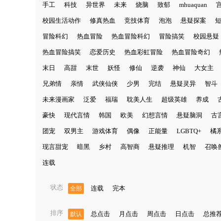
手工
科技
异世界
未来
烧脑
致郁
mhuaquan
校园生活动作
修真热血
竞技体育
泡泡
悬疑探案
冒险科幻
热血冒险
热血冒险科幻
冒险搞笑
校园悬疑
热血冒险搞笑
恋爱历史
热血彩虹冒险
热血冒险奇幻
末日
高甜
末世
妖怪
修仙
逆袭
神仙
大女主
兄弟情
亲情
武侠仙侠
少男
完结
悬疑灵异
智斗
未来漫画家
泛爱
福瑞
耽美人生
超级英雄
养成
豪快
现代言情
韩国
欧美
幻想言情
悬疑脑洞
古
团宠
双男主
游戏体育
偶像
正能量
LGBTQ+
橘
现言甜宠
暗黑
乡村
高智商
悬疑推理
机智
召唤
连载
状态
连载
完本
全部
排序
总点击
月点击
周点击
日点击
总推
默认