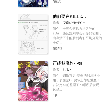
第6话
他们要在KILLER QUEEN中厮杀到最后的样子
作者：
疫病fJrHveEGcs
简介：十三台解除方法各异的
PDA，违反规则即会引爆的项圈，
由存活下来的胜利者们平均分配的
十亿...
第37话
正经魅魔柊小姐
作者：
ちると
简介：钢铁直男·草壁的邻居柊小
姐，表面是OL实际上却是魅魔！
在决定XJ前整理了XJ顺序后发现
这是...
4卷