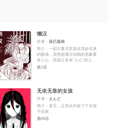
懒汉
作者：
辰巳嘉裕
简介：一副古董店里莫名其妙买来
的眼镜，居然能通过动物的形象看
穿人心，而真正具有“人心”的人...
第1话
无依无靠的女孩
作者：
えんど
简介：某天，父亲从外捡了个女孩
子回家...
第09话