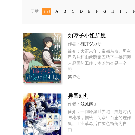
字母
A
B
C
D
E
F
G
H
I
J
全部
如璋子小姐所愿
作者：
碓井ツカサ
简介：大正末年，帝都东京。男主
司乃从朽山侯爵家应聘了一份照顾
人起居的工作，本以为会是一个
照...
第12话
异国幻灯
作者：
浅见鹤子
简介：一同环游世界吧！跨越时代
与地域，描绘世间众生百态的连作
集。工业革命后在灰色街角为自
由...