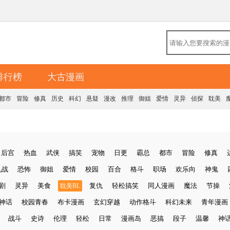
排行榜
大古漫画
都市
冒险
修真
历史
科幻
悬疑
漫改
推理
御姐
爱情
灵异
侦探
耽美
后宫
热血
武侠
搞笑
宠物
日更
霸总
都市
冒险
修真
机战
恐怖
御姐
爱情
校园
百合
格斗
职场
欢乐向
神鬼
剧
灵异
美食
复仇
轻松搞笑
同人漫画
魔法
节操
耽美BL
神话
校园青春
布卡漫画
玄幻穿越
动作格斗
科幻未来
青年漫画
战斗
史诗
伦理
轻松
日常
漫画岛
恶搞
段子
温馨
神