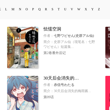
K
L
M
N
O
P
Q
R
S
T
U
V
W
X
Y
Z
怯懦空洞
作者：
七野ワビせん(史群アル仙)
简介：史群アル仙（现笔名：七野
ワビせん）短篇集...
第2卷番外后记
30天后会消失的梅雨酱
作者：
赤信号わたる
简介：30天后会消失的梅雨酱...
第09话