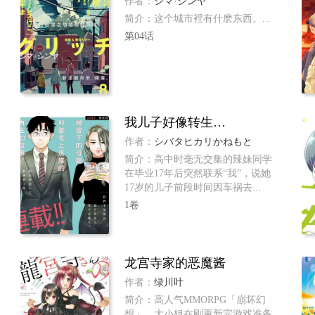
作者：
シマ·シンヤ
简介：这个城市裡有什麽东西。...
第04话
我儿子好像转生去异世界了 完全版
作者：
シバタヒカリかねもと
简介：高中时毫无交集的辣妹同学
在毕业17年后突然联系“我”，说她
17岁的儿子前段时间因车祸去...
1卷
龙宫寺家的恶魔酱
作者：
绿川叶
简介：高人气MMORPG「崩坏幻
想」。大小姐在刚更新完游戏准备