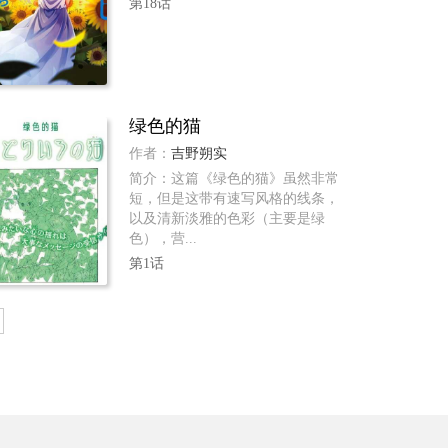
第18话
绿色的猫
作者：
吉野朔实
简介：这篇《绿色的猫》虽然非常
短，但是这带有速写风格的线条，
以及清新淡雅的色彩（主要是绿
色），营...
第1话