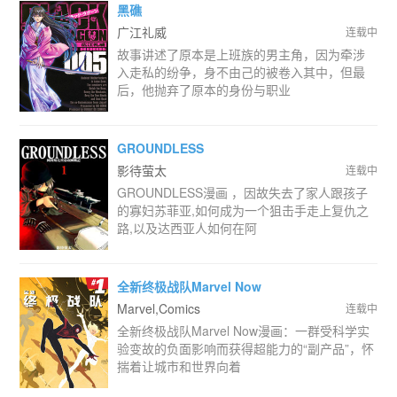
黑礁
广江礼威
连载中
故事讲述了原本是上班族的男主角，因为牵涉
入走私的纷争，身不由己的被卷入其中，但最
后，他抛弃了原本的身份与职业
GROUNDLESS
影待萤太
连载中
GROUNDLESS漫画 ，因故失去了家人跟孩子
的寡妇苏菲亚,如何成为一个狙击手走上复仇之
路,以及达西亚人如何在阿
全新终极战队Marvel Now
Marvel,Comics
连载中
全新终极战队Marvel Now漫画：一群受科学实
验变故的负面影响而获得超能力的“副产品”，怀
揣着让城市和世界向着