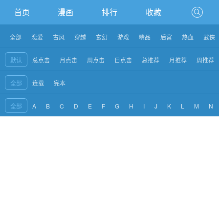
首页
漫画
排行
收藏
全部
恋爱
古风
穿越
玄幻
游戏
精品
后宫
热血
武侠
默认
总点击
月点击
周点击
日点击
总推荐
月推荐
周推荐
全部
连载
完本
全部
A
B
C
D
E
F
G
H
I
J
K
L
M
N