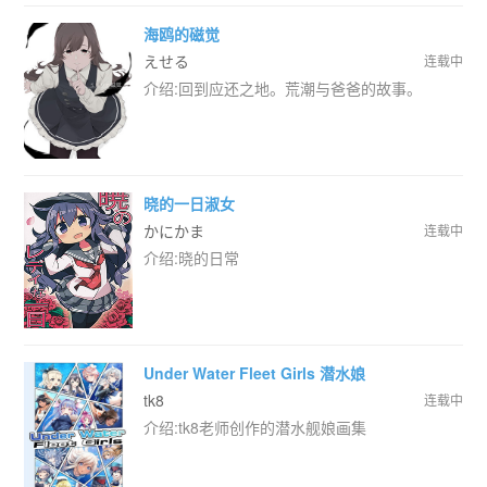
海鸥的磁觉
えせる
连载中
介绍:回到应还之地。荒潮与爸爸的故事。
晓的一日淑女
かにかま
连载中
介绍:晓的日常
Under Water Fleet Girls 潜水娘
tk8
连载中
介绍:tk8老师创作的潜水舰娘画集