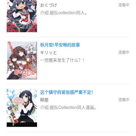
おくづけ
连载中
介绍:舰队collection同人。
秋月型!早安啾的故事
キリッと
连载中
一觉醒来发生了什么？！
这个镇守府紧张感严重不足！
柳屋
连载中
介绍:舰队Collection同人漫画。