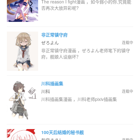
The reason I fight漫画 ，如今弱小的你,究竟能
否再次大放异彩呢?
非正常镇守府
ぜろよん
连载中
非正常镇守府漫画 ，ぜろよん老师笔下的镇守
府，舰娘人设崩坏？
川科插画集
川科
连载中
川科插画集漫画 ，川科老师pixiv插画集
100天后结婚的秘书舰
连载中