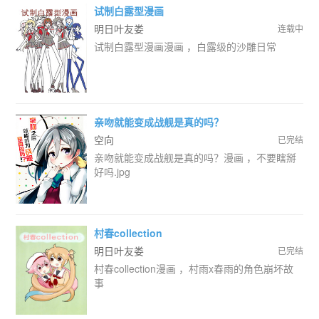
试制白露型漫画
明日叶友娄
连载中
试制白露型漫画漫画 ，白露级的沙雕日常
亲吻就能变成战舰是真的吗？
空向
已完结
亲吻就能变成战舰是真的吗？漫画 ，不要瞎掰
好吗.jpg
村春collection
明日叶友娄
已完结
村春collection漫画 ，村雨x春雨的角色崩坏故
事