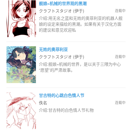
舰娘=机械的世界观的黑潮
クラフトスタジオ (伊于)
连载中
介绍:用无名之蓝和无姓的奥菲利亚的机器人舰
娘的设定来描绘的黑潮。如果有关于汉化方面
的建议和意见欢迎私
无姓的奥菲利亚
クラフトスタジオ (伊于)
连载中
介绍:舰娘=机械的世界，是以关于三隈为中心
“愿望”的严肃故事。
甘古特的心跳白色情人节
佚名
连载中
介绍:甘古特的白色情人节礼物