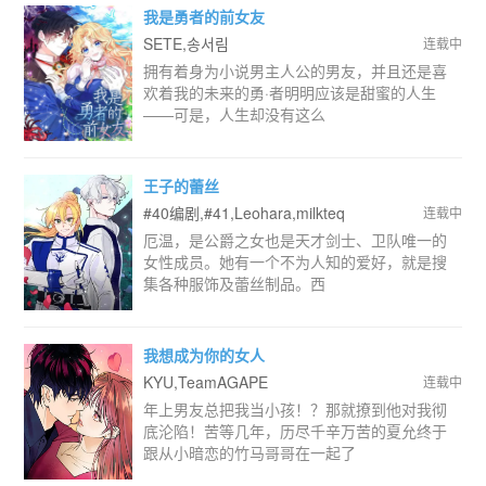
我是勇者的前女友
SETE,송서림
连载中
拥有着身为小说男主人公的男友，并且还是喜
欢着我的未来的勇·者明明应该是甜蜜的人生
——可是，人生却没有这么
王子的蕾丝
#40编剧,#41,Leohara,milkteq
连载中
厄温，是公爵之女也是天才剑士、卫队唯一的
女性成员。她有一个不为人知的爱好，就是搜
集各种服饰及蕾丝制品。西
我想成为你的女人
KYU,TeamAGAPE
连载中
年上男友总把我当小孩！？那就撩到他对我彻
底沦陷！苦等几年，历尽千辛万苦的夏允终于
跟从小暗恋的竹马哥哥在一起了