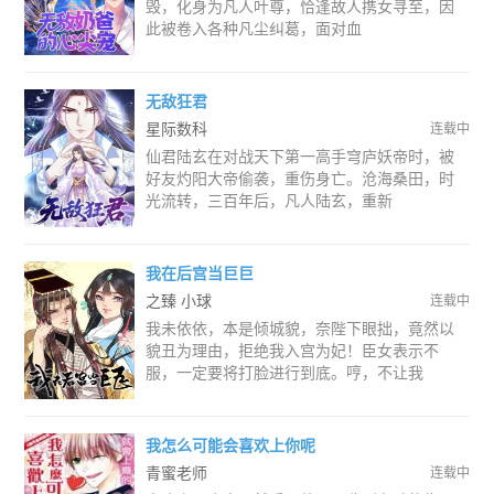
毁，化身为凡人叶尊，恰逢故人携女寻至，因
此被卷入各种凡尘纠葛，面对血
无敌狂君
星际数科
连载中
仙君陆玄在对战天下第一高手穹庐妖帝时，被
好友灼阳大帝偷袭，重伤身亡。沧海桑田，时
光流转，三百年后，凡人陆玄，重新
我在后宫当巨巨
之臻 小球
连载中
我未依依，本是倾城貌，奈陛下眼拙，竟然以
貌丑为理由，拒绝我入宫为妃！臣女表示不
服，一定要将打脸进行到底。哼，不让我
我怎么可能会喜欢上你呢
青蜜老师
连载中