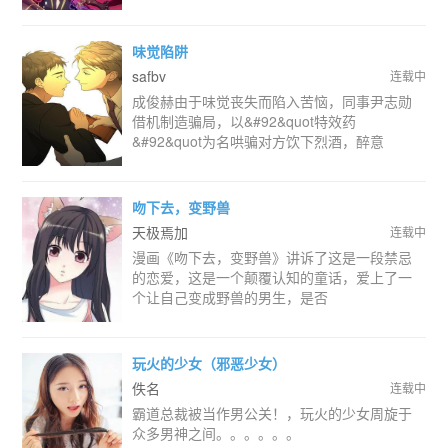
味觉陷阱
safbv
连载中
成俊赫由于味觉丧失而陷入苦恼，同事尹志勋
借机制造骗局，以&#92&quot特效药
&#92&quot为名哄骗对方饮下烈酒，醉意
吻下去，变野兽
天极焉加
连载中
漫画《吻下去，变野兽》讲诉了这是一段禁忌
的恋爱，这是一个颠覆认知的童话，爱上了一
个让自己变成野兽的男生，是否
玩火的少女（邪恶少女）
佚名
连载中
霸道总裁被当作男公关！，玩火的少女周旋于
众多男神之间。。。。。。