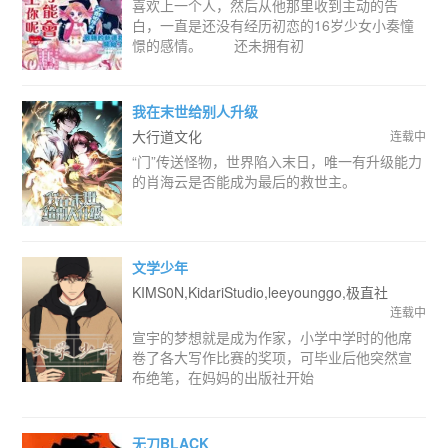
喜欢上一个人，然后从他那里收到主动的告
白，一直是还没有经历初恋的16岁少女小奏憧
憬的感情。 还未拥有初
我在末世给别人升级
大行道文化
连载中
“门”传送怪物，世界陷入末日，唯一有升级能力
的肖海云是否能成为最后的救世主。
文学少年
KIMS0N,KidariStudio,leeyounggo,极直社
连载中
宣宇的梦想就是成为作家，小学中学时的他席
卷了各大写作比赛的奖项，可毕业后他突然宣
布绝笔，在妈妈的出版社开始
无刀BLACK