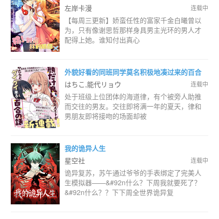
面
左岸卡漫
连载中
【每周三更新】娇蛮任性的富家千金白曦曾以
为，只有像谢思哲那样身具男主光环的男人才
配得上她。谁知付出真心
外貌好看的同班同学莫名积极地凑过来的百合
故事
はちこ,能代リョウ
连载中
处于班级上位团体的海道律，有个被旁人助推
而交往的男友。交往即将满一年的夏天，律和
男朋友即将接吻的场面却被
我的诡异人生
星空社
连载中
诡异复苏，苏午通过爷爷的手表绑定了完美人
生模拟器——&#92n什么？下周我就要死了？
&#92n什么？？下下周全世界诡异复