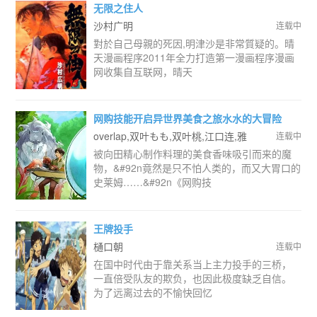
无限之住人
沙村广明
连载中
對於自己母親的死因,明津沙是非常質疑的。晴
天漫画程序2011年全力打造第一漫画程序漫画
网收集自互联网，晴天
网购技能开启异世界美食之旅水水的大冒险
overlap,双叶もも,双叶桃,江口连,雅
连载中
被向田精心制作料理的美食香味吸引而来的魔
物，&#92n竟然是只不怕人类的，而又大胃口的
史莱姆……&#92n《网购技
王牌投手
樋口朝
连载中
在国中时代由于靠关系当上主力投手的三桥，
一直倍受队友的欺负，也因此极度缺乏自信。
为了远离过去的不愉快回忆