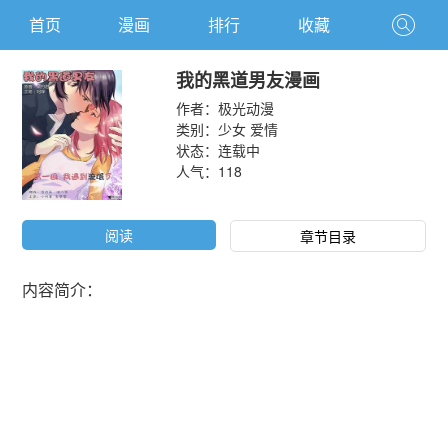
首页
漫画
排行
收藏
我的黑道男友漫画
作者：
极光动漫
类别：
少女
爱情
状态：连载中
人气：
118
阅读
章节目录
内容简介：