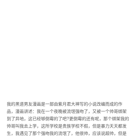
我的黑道男友漫画是一部由紫月君大神写的小说改编而成的作
品，漫画讲述：我在一个夜晚被流氓强吻了，又被一个帅哥绑架
到了异地，这已经够倒霉的了吧?更倒霉的还有呢，那个绑架我的
帅哥叫我去上学，这所学校是贵族学校不假，但是暴力天天都发
生，我遇见了那个强吻我的流氓了，他很帅，应该说超帅，但是