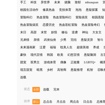
手工
科技
异世界
未来
烧脑
致郁
mhuaquan
校园生活动作
修真热血
竞技体育
泡泡
悬疑探案
冒险科幻
热血冒险
热血冒险科幻
冒险搞笑
校园悬疑
热血冒险搞笑
恋爱历史
热血彩虹冒险
热血冒险奇幻
末日
高甜
末世
妖怪
修仙
逆袭
神仙
大女主
兄弟情
亲情
武侠仙侠
少男
完结
悬疑灵异
智斗
未来漫画家
泛爱
福瑞
耽美人生
超级英雄
养成
豪快
现代言情
韩国
欧美
幻想言情
悬疑脑洞
古
团宠
双男主
游戏体育
偶像
正能量
LGBTQ+
橘
现言甜宠
暗黑
乡村
高智商
悬疑推理
机智
召唤
连载
状态
连载
完本
全部
排序
总点击
月点击
周点击
日点击
总推
默认