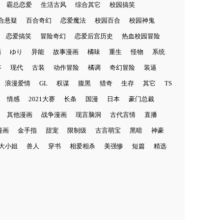
霸总恋爱
生活古风
综合其它
校园搞笑
合悬疑
百合奇幻
恋爱魔法
校园百合
校园神鬼
恋爱搞笑
冒险奇幻
恋爱后宫历史
热血校园冒险
画
ゆり
异能
故事漫画
橘味
重生
怪物
系统
年
现代
古装
动作冒险
橘调
奇幻冒险
装逼
浪漫爱情
GL
权谋
腹黑
猎奇
生存
其它
TS
情感
2021大赛
长条
国漫
日本
豪门总裁
其他漫画
战争漫画
现言脑洞
古代言情
直播
它漫画
金手指
甜宠
限制级
古言萌宝
黑暗
神豪
大小姐
兽人
穿书
相爱相杀
美强惨
短篇
精选