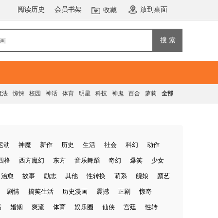
阅读历史
会员书架
放到桌面
收藏
搜 索
魔法
惊悚
校园
神话
体育
明星
科技
神鬼
百合
萝莉
全部
运动
神魔
新作
历史
生活
社会
科幻
动作
四格
西方魔幻
东方
音乐舞蹈
奇幻
爆笑
少女
治愈
故事
励志
其他
性转换
萌系
舰娘
颜艺
剧情
搞笑生活
历史漫画
震撼
正剧
惊奇
话
婚姻
爽流
体育
娱乐圈
仙侠
宫廷
性转