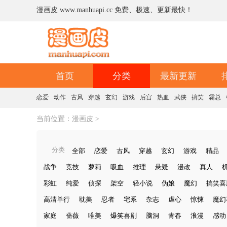
漫画皮 www.manhuapi.cc 免费、极速、更新最快！
首页
分类
最新更新
恋爱
动作
古风
穿越
玄幻
游戏
后宫
热血
武侠
搞笑
霸总
当前位置：
漫画皮
>
分类
全部
恋爱
古风
穿越
玄幻
游戏
精品
战争
竞技
萝莉
吸血
推理
悬疑
漫改
真人
彩虹
纯爱
侦探
架空
轻小说
伪娘
魔幻
搞笑喜
高清单行
耽美
忍者
宅系
杂志
虐心
惊悚
魔幻
家庭
蔷薇
唯美
爆笑喜剧
脑洞
青春
浪漫
感动