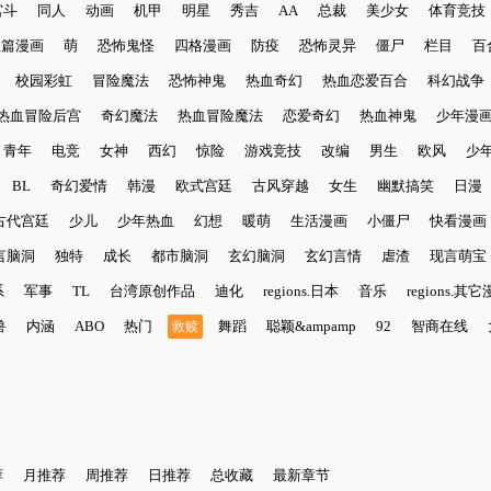
宫斗
同人
动画
机甲
明星
秀吉
AA
总裁
美少女
体育竞技
短篇漫画
萌
恐怖鬼怪
四格漫画
防疫
恐怖灵异
僵尸
栏目
百
校园彩虹
冒险魔法
恐怖神鬼
热血奇幻
热血恋爱百合
科幻战争
热血冒险后宫
奇幻魔法
热血冒险魔法
恋爱奇幻
热血神鬼
少年漫
青年
电竞
女神
西幻
惊险
游戏竞技
改编
男生
欧风
少
BL
奇幻爱情
韩漫
欧式宫廷
古风穿越
女生
幽默搞笑
日漫
古代宫廷
少儿
少年热血
幻想
暖萌
生活漫画
小僵尸
快看漫画
言脑洞
独特
成长
都市脑洞
玄幻脑洞
玄幻言情
虐渣
现言萌宝
系
军事
TL
台湾原创作品
迪化
regions.日本
音乐
regions.其
兽
内涵
ABO
热门
舞蹈
聪颖&ampamp
92
智商在线
救赎
荐
月推荐
周推荐
日推荐
总收藏
最新章节