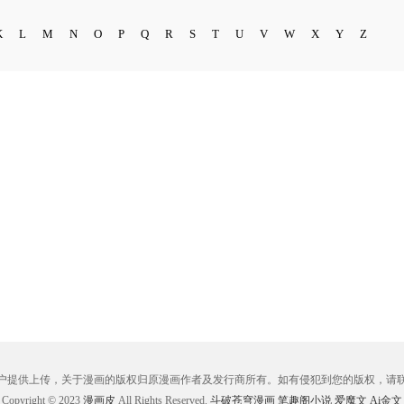
K
L
M
N
O
P
Q
R
S
T
U
V
W
X
Y
Z
户提供上传，关于漫画的版权归原漫画作者及发行商所有。如有侵犯到您的版权，请
Copyright © 2023
漫画皮
All Rights Reserved.
斗破苍穹漫画
笔趣阁小说
爱魔文
Ai金文