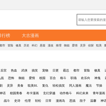
排行榜
大古漫画
都市
冒险
修真
历史
科幻
悬疑
漫改
推理
御姐
爱情
灵异
侦探
耽美
后宫
热血
武侠
搞笑
宠物
日更
霸总
都市
冒险
修真
机战
恐怖
御姐
爱情
校园
百合
格斗
职场
欢乐向
神鬼
剧
灵异
美食
耽美BL
复仇
轻松搞笑
同人漫画
魔法
节操
神话
校园青春
布卡漫画
玄幻穿越
动作格斗
科幻未来
青年漫画
战斗
史诗
伦理
轻松
日常
漫画岛
恶搞
段子
温馨
神