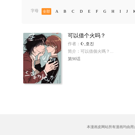
字母
A
B
C
D
E
F
G
H
I
J
全部
可以借个火吗？
作者：
☪,호진
简介：可以借個火嗎？...
第90话
本漫画皮网站所有漫画均由用