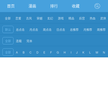
首页
漫画
排行
收藏
全部
恋爱
古风
穿越
玄幻
游戏
精品
后宫
热血
武侠
默认
总点击
月点击
周点击
日点击
总推荐
月推荐
周推荐
全部
连载
完本
全部
A
B
C
D
E
F
G
H
I
J
K
L
M
N