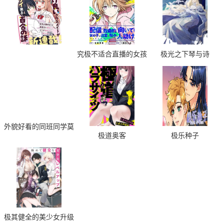
究极不适合直播的女孩
极光之下琴与诗
子在迷宫默默救人的直
播
外貌好看的同班同学莫
极道奥客
极乐种子
名积极地凑过来的百合
故事
极其健全的美少女升级