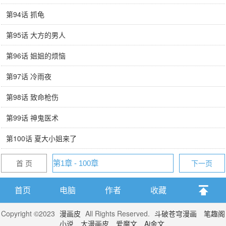
第94话 抓龟
第95话 大方的男人
第96话 姐姐的烦恼
第97话 冷雨夜
第98话 致命枪伤
第99话 神鬼医术
第100话 夏大小姐来了
首 页
第1章 - 100章
下一页
首页
电脑
作者
收藏
Copyright ©2023
漫画皮
All Rights Reserved.
斗破苍穹漫画
笔趣阁
小说
大漫画皮
爱魔文
Ai金文