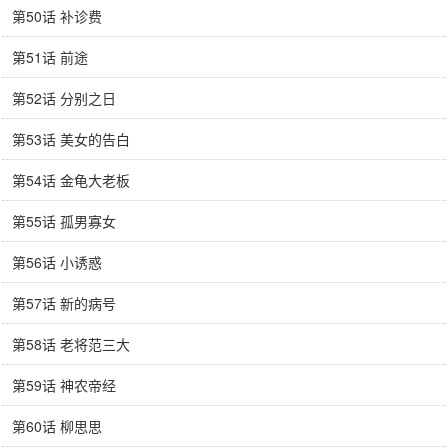
第50话 补诊费
第51话 前途
第52话 分别之日
第53话 美女的告白
第54话 金龟大老板
第55话 孤男寡女
第56话 小诱惑
第57话 新的病号
第58话 老将范三大
第59话 神农帝经
第60话 柳思思