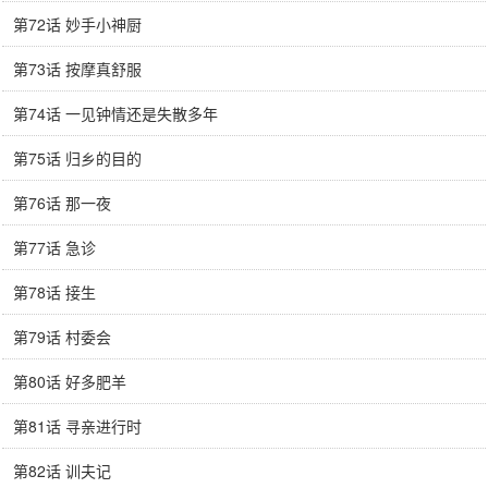
第72话 妙手小神厨
第73话 按摩真舒服
第74话 一见钟情还是失散多年
第75话 归乡的目的
第76话 那一夜
第77话 急诊
第78话 接生
第79话 村委会
第80话 好多肥羊
第81话 寻亲进行时
第82话 训夫记