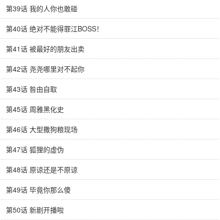
第39话 我的人你也敢碰
第40话 绝对不能得罪江BOSS！
第41话 被最好的朋友出卖
第42话 尧尧哪里对不起你
第43话 咎由自取
第45话 周雅黑化史
第46话 大型撒狗粮现场
第47话 狐狸的虚伪
第48话 原谅还是不原谅
第49话 毕竟你那么傻
第50话 新剧开播啦