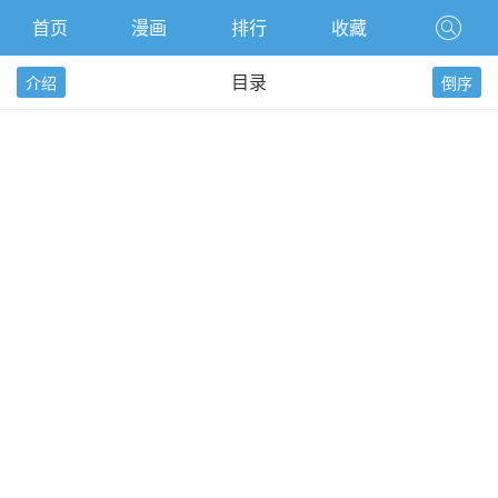
首页
漫画
排行
收藏
目录
介绍
倒序