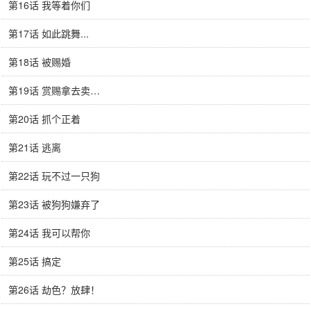
第16话 我等着你们
第17话 如此跳舞...
第18话 被赐婚
第19话 赏赐拿去卖…
第20话 抓个正着
第21话 逃离
第22话 玩不过一只狗
第23话 被狗狗嫌弃了
第24话 我可以帮你
第25话 搞定
第26话 劫色？放肆！