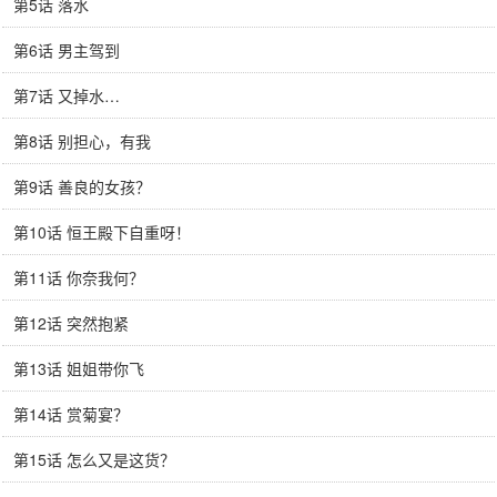
第5话 落水
第6话 男主驾到
第7话 又掉水…
第8话 别担心，有我
第9话 善良的女孩？
第10话 恒王殿下自重呀！
第11话 你奈我何？
第12话 突然抱紧
第13话 姐姐带你飞
第14话 赏菊宴？
第15话 怎么又是这货？