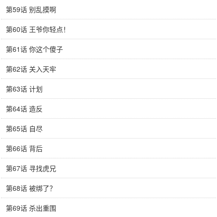
第59话 别乱摸啊
第60话 王爷你轻点！
第61话 你这个傻子
第62话 关入天牢
第63话 计划
第64话 造反
第65话 自尽
第66话 背后
第67话 寻找虎兄
第68话 被绑了？
第69话 杀出重围