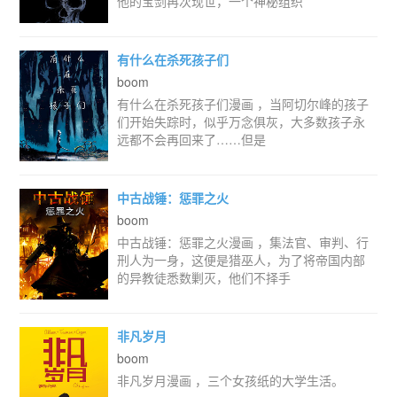
他的宝剑再次现世，一个神秘组织
有什么在杀死孩子们
boom
有什么在杀死孩子们漫画 ，当阿切尔峰的孩子
们开始失踪时，似乎万念俱灰，大多数孩子永
远都不会再回来了……但是
中古战锤：惩罪之火
boom
中古战锤：惩罪之火漫画 ，集法官、审判、行
刑人为一身，这便是猎巫人，为了将帝国内部
的异教徒悉数剿灭，他们不择手
非凡岁月
boom
非凡岁月漫画 ，三个女孩纸的大学生活。