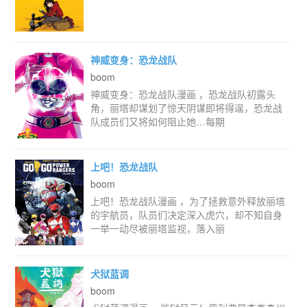
神威变身：恐龙战队
boom
神威变身：恐龙战队漫画 ，恐龙战队初露头
角，丽塔却谋划了惊天阴谋即将得逞，恐龙战
队成员们又将如何阻止她…每期
上吧！恐龙战队
boom
上吧！恐龙战队漫画 ，为了拯救意外释放丽塔
的宇航员，队员们决定深入虎穴，却不知自身
一举一动尽被丽塔监视，落入丽
犬狱蓝调
boom