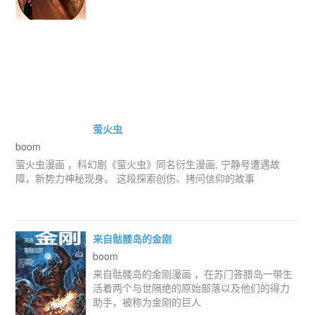
萤火虫
boom
萤火虫漫画 ，科幻剧《萤火虫》同名衍生漫画, 宁静号遭遇故
障，新势力神秘现身。 这段探索创伤、拷问信仰的故事
来自骷髅岛的金刚
boom
来自骷髅岛的金刚漫画 ，在苏门答腊岛一带生
活着两个与世隔绝的原始部落以及他们的得力
助手，被称为金刚的巨人