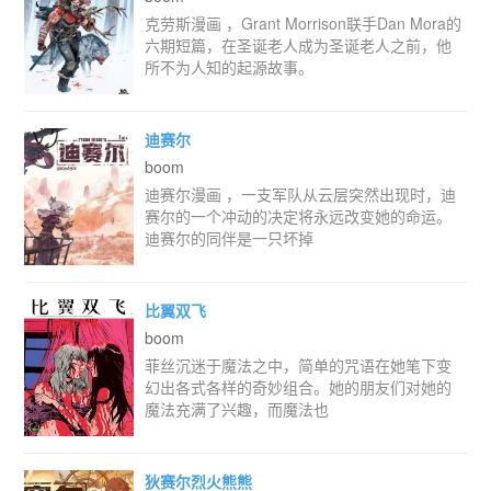
克劳斯漫画 ，Grant Morrison联手Dan Mora的
六期短篇，在圣诞老人成为圣诞老人之前，他
所不为人知的起源故事。
迪赛尔
boom
迪赛尔漫画 ，一支军队从云层突然出现时，迪
赛尔的一个冲动的决定将永远改变她的命运。
迪赛尔的同伴是一只坏掉
比翼双飞
boom
菲丝沉迷于魔法之中，简单的咒语在她笔下变
幻出各式各样的奇妙组合。她的朋友们对她的
魔法充满了兴趣，而魔法也
狄赛尔烈火熊熊