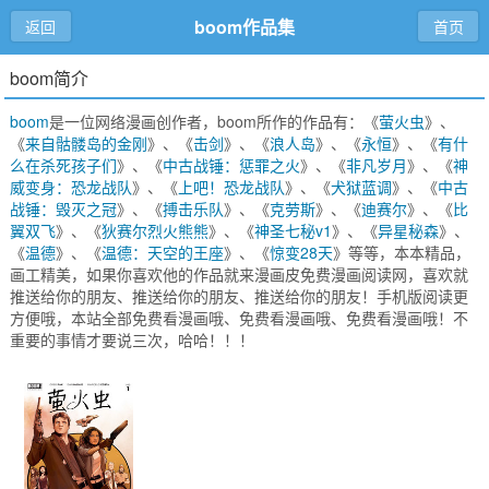
boom作品集
返回
首页
boom简介
boom
是一位网络漫画创作者，boom所作的作品有：《
萤火虫
》、
《
来自骷髅岛的金刚
》、《
击剑
》、《
浪人岛
》、《
永恒
》、《
有什
么在杀死孩子们
》、《
中古战锤：惩罪之火
》、《
非凡岁月
》、《
神
威变身：恐龙战队
》、《
上吧！恐龙战队
》、《
犬狱蓝调
》、《
中古
战锤：毁灭之冠
》、《
搏击乐队
》、《
克劳斯
》、《
迪赛尔
》、《
比
翼双飞
》、《
狄赛尔烈火熊熊
》、《
神圣七秘v1
》、《
异星秘森
》、
《
温德
》、《
温德：天空的王座
》、《
惊变28天
》等等，本本精品，
画工精美，如果你喜欢他的作品就来漫画皮免费漫画阅读网，喜欢就
推送给你的朋友、推送给你的朋友、推送给你的朋友！手机版阅读更
方便哦，本站全部免费看漫画哦、免费看漫画哦、免费看漫画哦！不
重要的事情才要说三次，哈哈！！！