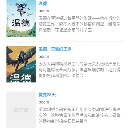
温德
boom
温德在管道镇过着平静的生活——他在当地的
酒馆工作，躲在地板下的秘密房间里，经常偷
偷溜走，在城堡原定的儿子工
温德：天空的王座
boom
因为人类和精灵界之间的紧张关系已经严重到
有可能爆发全面战争，埃塞里埃尔的土地变得
更加黑暗和危险。温德会
惊变28天
boom
英国剑桥某研究所正利用灵长类动物进行病理
实验，这种病毒传依靠唾液和血液传染，感染
的动物变得极端狂躁并带有