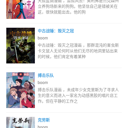
犬狱蓝调漫画 ，监狱风云！奥利弗是杰克森州
立养狗场新来的狗狗。他坚信自己是错被关在
这，很快就能出去。他的狗
中古战锤：毁灭之冠
boom
中古战锤：毁灭之冠漫画 ，那群混沌的害虫斯
卡文鼠人无论何时从他们无尽的地洞里钻出来
的时候，他们肯定有着某种
搏击乐队
boom
搏击乐队漫画 ，未成年少女克里斯为了寻求人
生的意义而进入一家名为动感黑胶的唱片店工
作。但在平静的工作之
克劳斯
boom