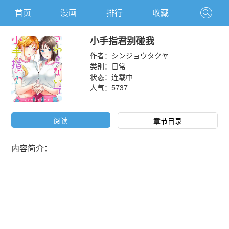
首页
漫画
排行
收藏
小手指君别碰我
作者：
シンジョウタクヤ
类别：
日常
状态：连载中
人气：
5737
阅读
章节目录
内容简介：