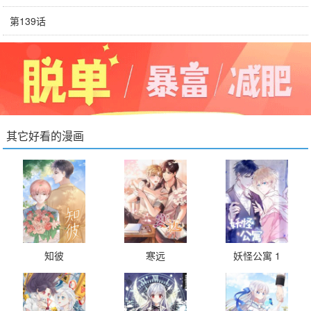
第139话
其它好看的漫画
知彼
寒远
妖怪公寓 1