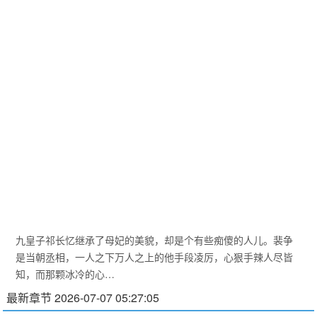
九皇子祁长忆继承了母妃的美貌，却是个有些痴傻的人儿。裴争
是当朝丞相，一人之下万人之上的他手段凌厉，心狠手辣人尽皆
知，而那颗冰冷的心…
最新章节 2026-07-07 05:27:05