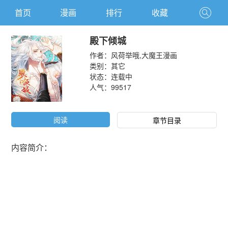
首页
漫画
排行
收藏
殿下倾城
作者：
风荷举哦,大魔王漫画
类别：
其它
状态：连载中
人气：
99517
阅读
章节目录
内容简介：