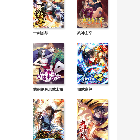
一剑独尊
武神主宰
我的绝色总裁未婚
仙武帝尊
妻