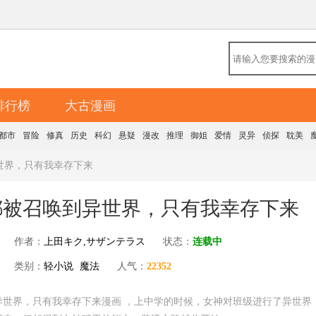
排行榜
大古漫画
都市
冒险
修真
历史
科幻
悬疑
漫改
推理
御姐
爱情
灵异
侦探
耽美
世界，只有我幸存下来
都被召唤到异世界，只有我幸存下来
作者：
上田キク,サザンテラス
状态：
连载中
类别：
轻小说
魔法
人气：
22352
异世界，只有我幸存下来漫画 ，上中学的时候，女神对班级进行了异世界