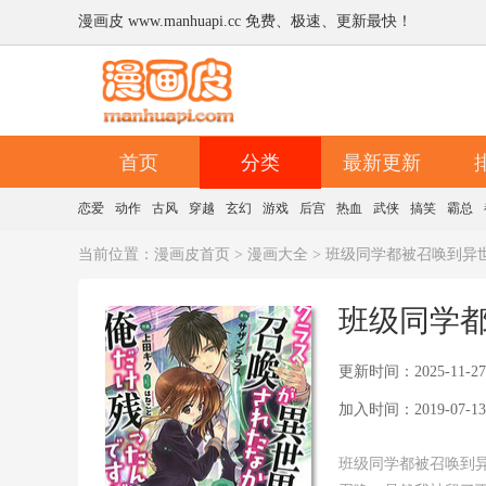
漫画皮 www.manhuapi.cc 免费、极速、更新最快！
首页
分类
最新更新
恋爱
动作
古风
穿越
玄幻
游戏
后宫
热血
武侠
搞笑
霸总
当前位置：
漫画皮首页
>
漫画大全
> 班级同学都被召唤到异
班级同学
更新时间：2025-11-27
加入时间：2019-07-13
班级同学都被召唤到