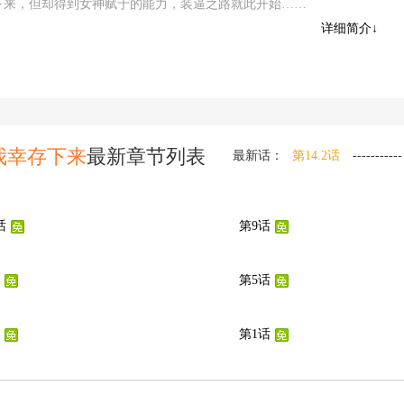
下来，但却得到女神赋于的能力，装逼之路就此开始……
异世界，只有我幸存下来漫画地址：
详细简介↓
huapi.cc/manhua/4704.html。请多多支持漫画皮，喜欢观看就推荐班级同学都被
幸存下来 漫画给你的朋友们。
我幸存下来
最新章节列表
最新话：
第14.2话
----------
话
第9话
第5话
第1话