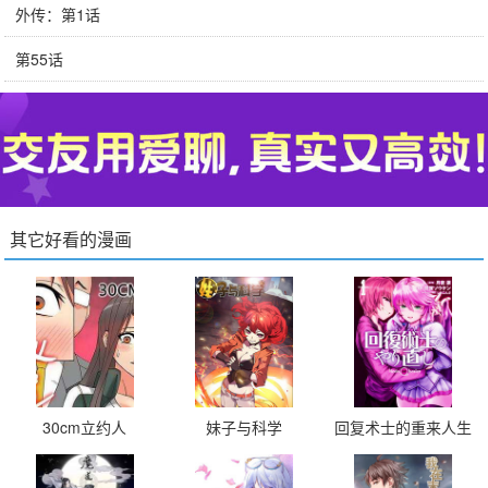
外传：第1话
第55话
其它好看的漫画
30cm立约人
妹子与科学
回复术士的重来人生