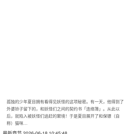
孤独的少年夏目拥有看得见妖怪的这项秘密。有一天，他得到了
外婆铃子留下的，和妖怪们之间的契约书「连络簿」。从此以
后，就陷入被妖怪们追赶的窘境！于是夏目展开了和保镖（自
称）猫咪…
最新章节 2026-06-18 10:45:48