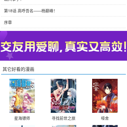
第18话 高呼吾名——杨巅峰！
序章
其它好看的漫画
星海镖师
寻找前世之旅
哑舍