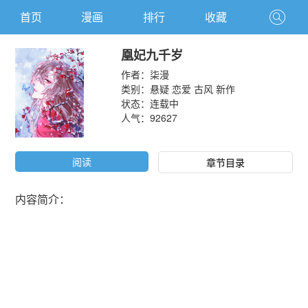
首页
漫画
排行
收藏
凰妃九千岁
作者：
柒漫
类别：
悬疑
恋爱
古风
新作
状态：连载中
人气：
92627
阅读
章节目录
内容简介：