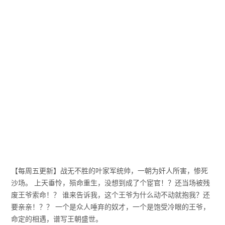
【每周五更新】战无不胜的叶家军统帅，一朝为奸人所害，惨死
沙场。 上天垂怜，殒命重生，没想到成了个宦官！？还当场被残
废王爷索命！？ 谁来告诉我，这个王爷为什么动不动就抱我？还
要亲亲！？？ 一个是众人唾弃的奴才，一个是饱受冷眼的王爷，
命定的相遇，谱写王朝盛世。