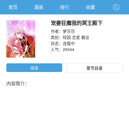
首页
漫画
排行
收藏
宠妻狂魔我的冥王殿下
作者：
萝莎莎
类别：
校园
恋爱
霸总
状态：连载中
人气：
26544
阅读
章节目录
内容简介：