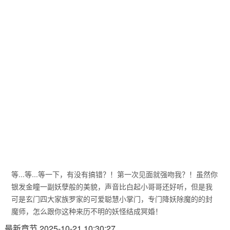
等...等...等一下，有没有搞错？！第一次见面就强吻我？！虽然你
银发金瞳一副妖孽般的美貌，声音比白起小哥哥还好听，但是我
可是玄门四大家族罗家的可爱聪慧小掌门，专门降妖除魔的的封
魔师，怎么跟你这种来历不明的妖怪结成冥婚！
最新章节 2025-10-21 10:30:27