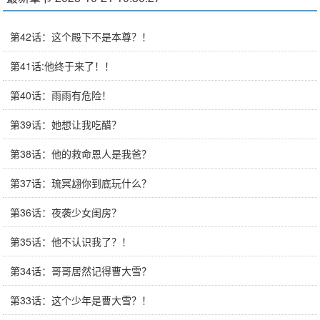
第42话：这个殿下不是本尊？！
第41话:他终于来了！！
第40话：雨雨有危险！
第39话：她想让我吃醋？
第38话：他的救命恩人是我爸？
第37话：琉冥翃你到底玩什么？
第36话：夜袭少女闺房？
第35话：他不认识我了？！
第34话：哥哥居然记得曹大雪？
第33话：这个少年是曹大雪？！