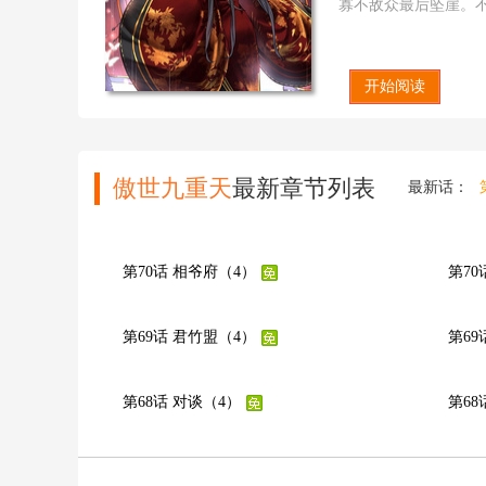
寡不敌众最后坠崖。
机缘巧合？熟知身边
面前最后能否皆大欢
傲世九重天漫画地址：http
开始阅读
看就推荐傲世九重天 
傲世九重天
最新章节列表
最新话：
第70话 相爷府（4）
第70
第69话 君竹盟（4）
第69
第68话 对谈（4）
第68