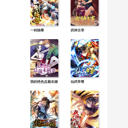
一剑独尊
武神主宰
我的绝色总裁未婚
仙武帝尊
妻