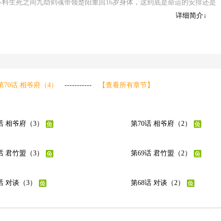
不料生死之间九劫剑魂带领楚阳重回16岁身体，这到底是命运的安排还是
人最后结局的楚阳又将怎么改变他们的人生？情亲、爱情、友情重新放在
详细简介↓
喜？
://www.manhuapi.cc/manhua/2277.html。请多多支持漫画皮，喜欢观
漫画给你的朋友们。
第70话 相爷府（4）
-----------
【查看所有章节】
话 相爷府（3）
第70话 相爷府（2）
话 君竹盟（3）
第69话 君竹盟（2）
话 对谈（3）
第68话 对谈（2）