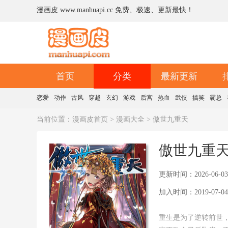
漫画皮 www.manhuapi.cc 免费、极速、更新最快！
首页
分类
最新更新
恋爱
动作
古风
穿越
玄幻
游戏
后宫
热血
武侠
搞笑
霸总
当前位置：
漫画皮首页
>
漫画大全
> 傲世九重天
傲世九重
更新时间：2026-06-03
加入时间：2019-07-04
重生是为了逆转前世