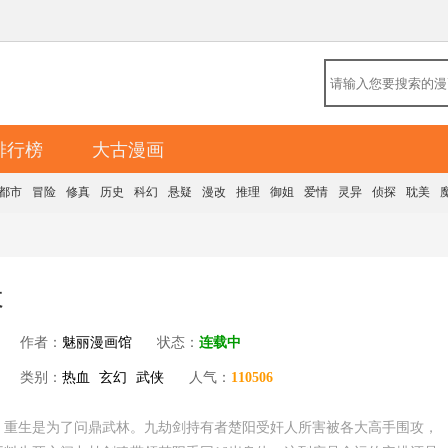
排行榜
大古漫画
都市
冒险
修真
历史
科幻
悬疑
漫改
推理
御姐
爱情
灵异
侦探
耽美
天
作者：
魅丽漫画馆
状态：
连载中
类别：
热血
玄幻
武侠
人气：
110506
，重生是为了问鼎武林。九劫剑持有者楚阳受奸人所害被各大高手围攻，