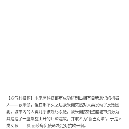
【妖气村投稿】未来高科技都市成功研制出拥有自我意识的机器
人——欧米伽，但在那不久之后欧米伽突然对人类发动了反叛围
剿，城市内的人类几乎被赶尽杀绝。欧米伽控制整座城市资源为
其建造了一座螺旋上升的巨型建筑，并取名为”新巴别塔“。于是人
类女孩——薇·丽莎肩负使命决定对抗欧米伽。