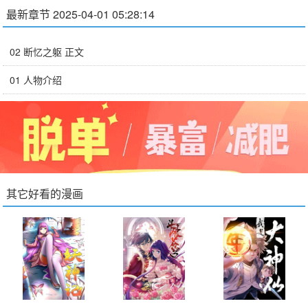
最新章节 2025-04-01 05:28:14
02 断忆之躯 正文
01 人物介绍
其它好看的漫画